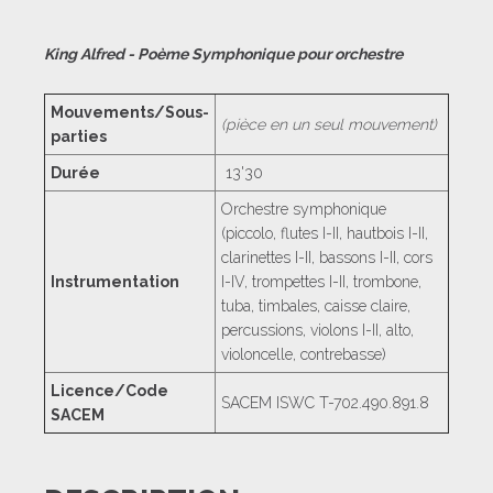
King Alfred - Poème Symphonique pour orchestre
Mouvements/Sous-
(pièce en un seul mouvement)
parties
Durée
13'30
Orchestre symphonique
(piccolo, flutes I-II, hautbois I-II,
clarinettes I-II, bassons I-II, cors
Instrumentation
I-IV, trompettes I-II, trombone,
tuba, timbales, caisse claire,
percussions, violons I-II, alto,
violoncelle, contrebasse)
Licence/Code
SACEM ISWC T-702.490.891.8
SACEM